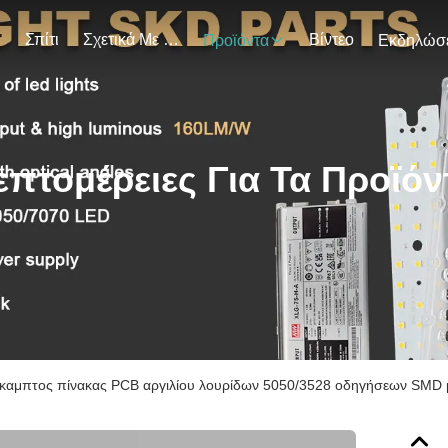
Σπίτι
Σχετικά Με Εμάς
Βίντεο
Προϊόντα
επτομέρειες Για Τα Προϊόν
καμπτος πίνακας PCB αργιλίου λουρίδων 5050/3528 οδηγήσεων SMD 