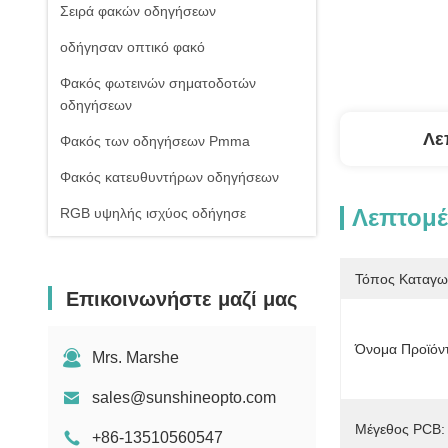
Σειρά φακών οδηγήσεων
οδήγησαν οπτικό φακό
Φακός φωτεινών σηματοδοτών
οδηγήσεων
Λε
Φακός των οδηγήσεων Pmma
Φακός κατευθυντήρων οδηγήσεων
Λεπτομέ
RGB υψηλής ισχύος οδήγησε
1W υψηλής ισχύος οδήγησε
Τόπος Καταγω
Οδηγήσεις ΣΠΑΔΙΚΩΝ υψηλής
Επικοινωνήστε μαζί μας
δύναμης
Φακός γυαλιού οδηγήσεων
Όνομα Προϊόν
Mrs. Marshe
sales@sunshineopto.com
Μέγεθος PCB:
+86-13510560547