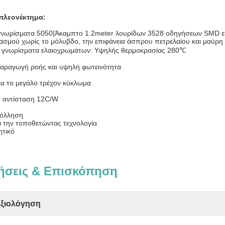
πλεονέκτημα:
γνωρίσματα 5050|Άκαμπτο 1.2meter λουρίδων 3528 οδηγήσεων SMD ε
ασμού χωρίς το μόλυβδο, την επιφάνεια άσπρου πετρελαίου και μαύρη 
ά γνωρίσματα ελαιοχρωμάτων: Υψηλής θερμοκρασίας 280℃
αραγωγή ροής και υψηλή φωτεινότητα
ια το μεγάλο τρέχον κύκλωμα
ή αντίσταση 12C/W
κόλληση
ι την τοποθετώντας τεχνολογία
τικό
ήσεις & Επισκόπηση
Αξιολόγηση