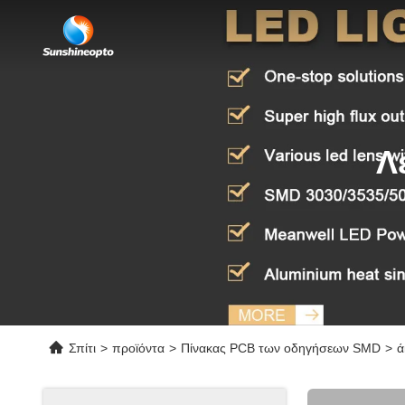
Λ
Σπίτι
>
προϊόντα
>
Πίνακας PCB των οδηγήσεων SMD
>
ά