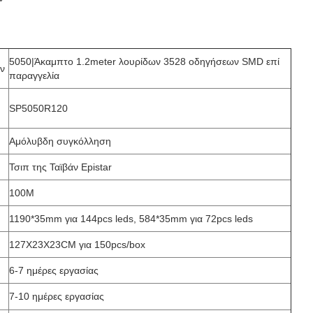
5050|Άκαμπτο 1.2meter λουρίδων 3528 οδηγήσεων SMD επί
ν
παραγγελία
SP5050R120
Αμόλυβδη συγκόλληση
Τσιπ της Ταϊβάν Epistar
100M
1190*35mm για 144pcs leds, 584*35mm για 72pcs leds
127X23X23CM για 150pcs/box
6-7 ημέρες εργασίας
7-10 ημέρες εργασίας