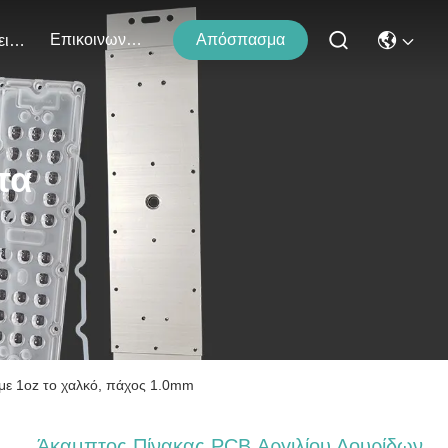
Επικοινωνήστε Μαζί Μας
Απόσπασμα
Εκδηλώσεις
τα
με 1oz το χαλκό, πάχος 1.0mm
Άκαμπτος Πίνακας PCB Αργιλίου Λουρίδων