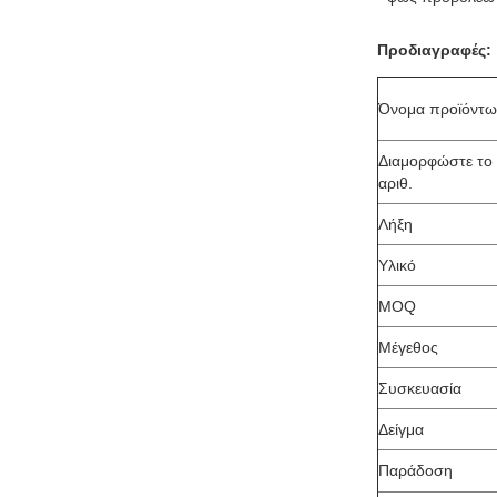
Προδιαγραφές:
Όνομα προϊόντω
Διαμορφώστε το
αριθ.
Λήξη
Υλικό
MOQ
Μέγεθος
Συσκευασία
Δείγμα
Παράδοση