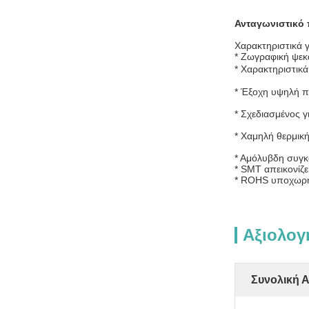
Ανταγωνιστικό 
Χαρακτηριστικά 
* Ζωγραφική ψεκ
* Χαρακτηριστικ
* Έξοχη υψηλή π
* Σχεδιασμένος γ
* Χαμηλή θερμικ
* Αμόλυβδη συγ
* SMT απεικονίζε
* ROHS υποχωρη
Αξιολογ
Συνολική 