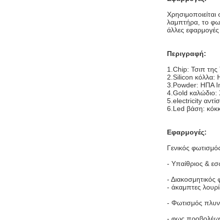
Χρησιμοποιείται
λαμπτήρα, το φω
άλλες εφαρμογές
Περιγραφή:
1.Chip: Τσιπ της 
2.Silicon κόλλα:
3.Powder: ΗΠΑ In
4.Gold καλώδιο: 
5.electricity αν
6.Led βάση: κόκ
Εφαρμογές:
Γενικός φωτισμό
- Υπαίθριος & εσ
- Διακοσμητικός
- άκαμπτες λουρί
- Φωτισμός πλυν
- φως προβολέω