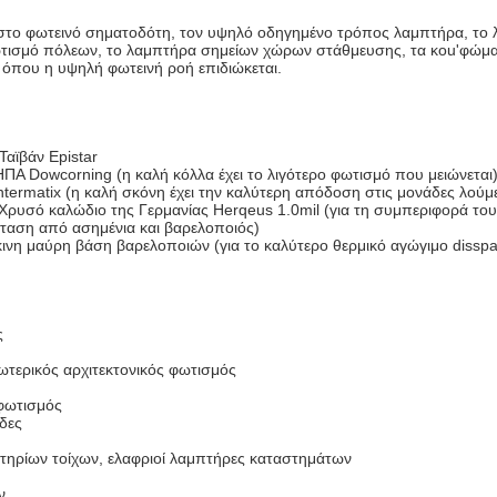
 στο φωτεινό σηματοδότη, τον υψηλό οδηγημένο τρόπος λαμπτήρα, το 
τισμό πόλεων, το λαμπτήρα σημείων χώρων στάθμευσης, τα κοu'φώματα
 όπου η υψηλή φωτεινή ροή επιδιώκεται.
Ταϊβάν Epistar
 ΗΠΑ Dowcorning (η καλή κόλλα έχει το λιγότερο φωτισμό που μειώνεται
termatix (η καλή σκόνη έχει την καλύτερη απόδοση στις μονάδες λούμ
Χρυσό καλώδιο της Γερμανίας Herqeus 1.0mil (για τη συμπεριφορά του 
τίσταση από ασημένια και βαρελοποιός)
κινη μαύρη βάση βαρελοποιών (για το καλύτερο θερμικό αγώγιμο disspa
ς
ωτερικός αρχιτεκτονικός φωτισμός
 φωτισμός
δες
τηρίων τοίχων, ελαφριοί λαμπτήρες καταστημάτων
ν