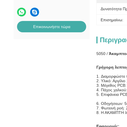
Δυνατότητα Π
Επισημαίνω:
Επικοινωνήστε τώρα
Περιγρα
5050 /
Άκαμπτος
Γρήγορη λεπτο
1.
Διαμορφώστε 
2. Υλικό: Αργίλι
3. Μέγεθος PCB:
4. Πάχος χαλκού
5. Επιφάνεια P
6. Οδηγήσεων: 
7. Φωτεινή ροή:
8. Η ΑΚΑΜΠΤΗ λ
Εφαρμογές: