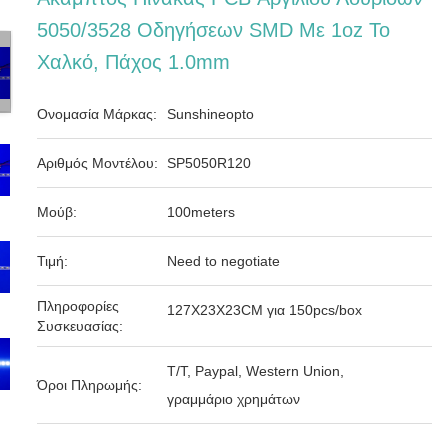
5050/3528 Οδηγήσεων SMD Με 1oz Το
Χαλκό, Πάχος 1.0mm
Ονομασία Μάρκας:
Sunshineopto
Αριθμός Μοντέλου:
SP5050R120
Μούβ:
100meters
Τιμή:
Need to negotiate
Πληροφορίες
127X23X23CM για 150pcs/box
Συσκευασίας:
T/T, Paypal, Western Union,
Όροι Πληρωμής:
γραμμάριο χρημάτων