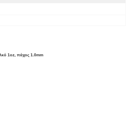
λκό 1oz, πάχος 1.0mm