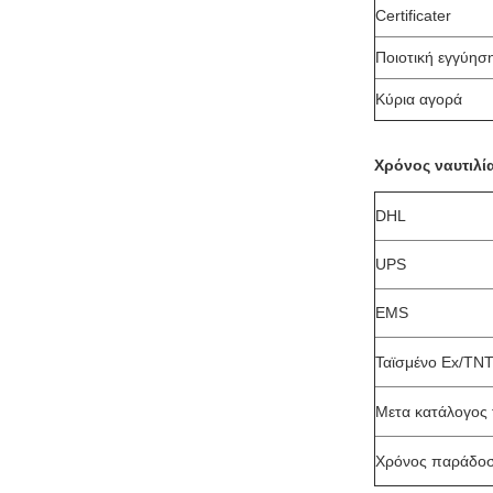
Certificater
Ποιοτική εγγύησ
Κύρια αγορά
Χρόνος ναυτιλί
DHL
UPS
EMS
Ταϊσμένο Ex/TN
Μετα κατάλογος 
Χρόνος παράδο