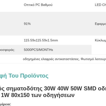
Οπτικό PC Βαθμού
LED Ch
91%
Εφαρμο
115.59x115.59x1.5mm
Κύκλωμ
ροσφοράς:
5000PCS/MONTHs
οδηγημένες ελαφριές αντικαταστάσεις
, 
Φωτισμό λειτουρ
φή Του Προϊόντος
ός σηματοδότης 30W 40W 50W SMD οδή
 1W 80x150 των οδηγήσεων
μέρεια: