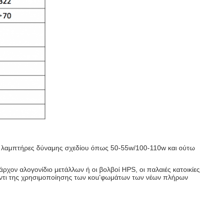
οι λαμπτήρες δύναμης σχεδίου όπως 50-55w/100-110w και ούτω
χον αλογονίδιο μετάλλων ή οι βολβοί HPS, οι παλαιές κατοικίες
αντι της χρησιμοποίησης των κοu'φωμάτων των νέων πλήρων