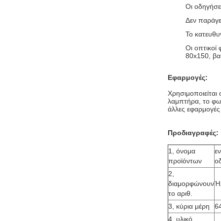
Οι οδηγήσε
Δεν παράγε
Το κατευθυ
Οι οπτικοί
80x150, βα
Εφαρμογές:
Χρησιμοποιείται
λαμπτήρα, το φω
άλλες εφαρμογές
Προδιαγραφές:
1, όνομα
ε
προϊόντων
ο
2,
διαμορφώνουν
Ή
το αριθ.
3, κύρια μέρη
6
4, υλικό