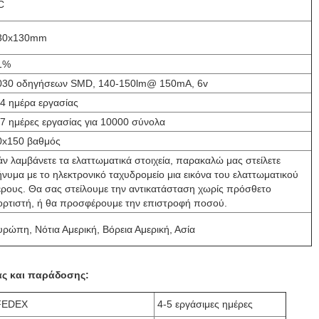
C
30x130mm
1%
030 οδηγήσεων SMD, 140-150lm@ 150mA, 6v
-4 ημέρα εργασίας
-7 ημέρες εργασίας για 10000 σύνολα
0x150 βαθμός
άν λαμβάνετε τα ελαττωματικά στοιχεία, παρακαλώ μας στείλετε
ήνυμα με το ηλεκτρονικό ταχυδρομείο μια εικόνα του ελαττωματικού
έρους. Θα σας στείλουμε την αντικατάσταση χωρίς πρόσθετο
ορτιστή, ή θα προσφέρουμε την επιστροφή ποσού.
υρώπη, Νότια Αμερική, Βόρεια Αμερική, Ασία
ας και παράδοσης:
FEDEX
4-5 εργάσιμες ημέρες