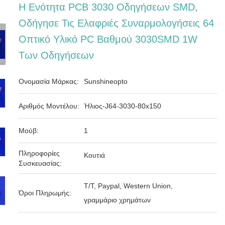
Η Ενότητα PCB 3030 Οδηγήσεων SMD,
Οδήγησε Τις Ελαφριές Συναρμολογήσεις 64
Οπτικό Υλικό PC Βαθμού 3030SMD 1W
Των Οδηγήσεων
Ονομασία Μάρκας:
Sunshineopto
Αριθμός Μοντέλου:
Ήλιος-J64-3030-80x150
Μούβ:
1
Πληροφορίες
Κουτιά
Συσκευασίας:
T/T, Paypal, Western Union,
Όροι Πληρωμής:
γραμμάριο χρημάτων