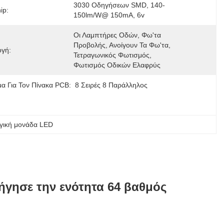
3030 Οδηγήσεων SMD, 140-
ip:
150lm/w@ 150mA, 6v
Οι Λαμπτήρες Οδών, Φω'τα 
Προβολής, Ανοίγουν Τα Φω'τα, 
γή:
Τετραγωνικός Φωτισμός, 
Φωτισμός Οδικών Ελαφρύς
α Για Τον Πίνακα PCB:
8 Σειρές 8 Παράλληλος
γική μονάδα LED
γησε την ενότητα 64 βαθμός