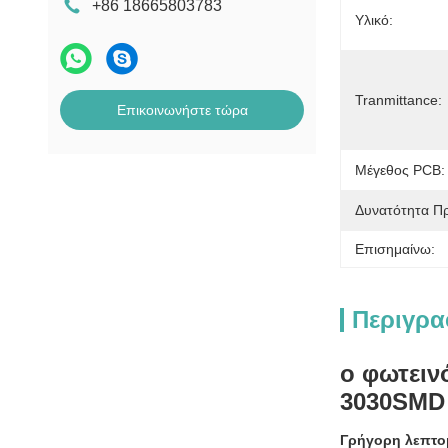
+86 18665803783
Υλικό:
Tranmittance:
Επικοινωνήστε τώρα
Μέγεθος PCB:
Δυνατότητα Π
Επισημαίνω:
Περιγρα
ο φωτειν
3030SMD
Γρήγορη λεπτο