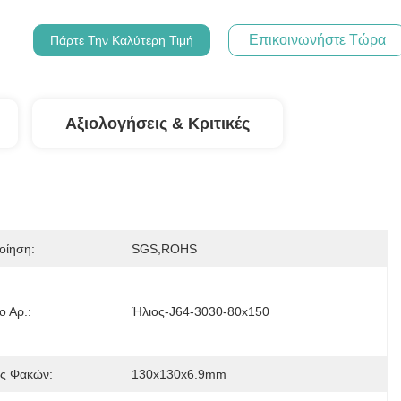
Επικοινωνήστε Τώρα
Πάρτε Την Καλύτερη Τιμή
Αξιολογήσεις & Κριτικές
οίηση:
SGS,ROHS
ο Αρ.:
Ήλιος-J64-3030-80x150
ς Φακών:
130x130x6.9mm