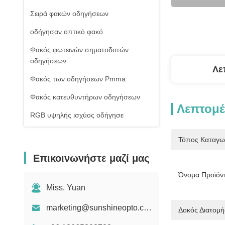
Σειρά φακών οδηγήσεων
οδήγησαν οπτικό φακό
Φακός φωτεινών σηματοδοτών
οδηγήσεων
Λε
Φακός των οδηγήσεων Pmma
Φακός κατευθυντήρων οδηγήσεων
Λεπτομέ
RGB υψηλής ισχύος οδήγησε
1W υψηλής ισχύος οδήγησε
Τόπος Καταγω
Οδηγήσεις ΣΠΑΔΙΚΩΝ υψηλής
Επικοινωνήστε μαζί μας
δύναμης
Όνομα Προϊόν
Φακός γυαλιού οδηγήσεων
Miss. Yuan
marketing@sunshineopto.com
Δοκός Διατομή