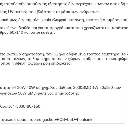
ις τοποθετούν όπισθεν τις εξαρτήσεις δεν περιέχουν κανέναν οποιοδή
ι τις UV ακτίνες που βλάπτουν τα μάτια των ανθρώπων.
ντικό φως δεν σημαίνει καμία ελαφριά ρύπανση, σκοτεινή συμμόρφωση
 φακοί είναι διαθέσιμοι για τα προγράμματα που χρειάζονται τις μικρότ
θμός 60x140 και ούτω καθεξής
.
 στο φωτεινό σηματοδότη, τον υψηλό οδηγημένο τρόπος λαμπτήρα, το 
τισμό πόλεων, το λαμπτήρα σημείων χώρων στάθμευσης, τα κοu'φώματα
 όπου η υψηλή φωτεινή ροή επιδιώκεται.
νότητα 64 30W 40W οδηγημένος βαθμός 3030SMD 1W 80x150 των
δηγήσεων 50W SMD φωτεινός σηματοδότης
λιος-J64-3030-80x150
4 φακός σειράς, πυρίτιο gasket+PCB+LED+heatsink