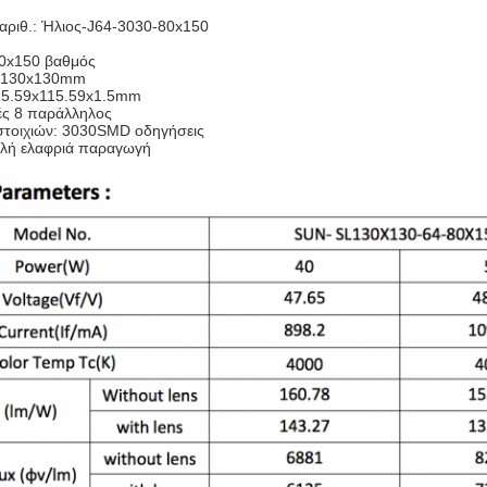
αριθ.: Ήλιος-J64-3030-80x150
80x150 βαθμός
: 130x130mm
15.59x115.59x1.5mm
ές 8 παράλληλος
στοιχιών: 3030SMD οδηγήσεις
ηλή ελαφριά παραγωγή