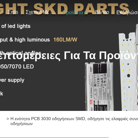
Σπίτι
Σχετικά Με Εμάς
Βίντεο
Προϊόντα
επτομέρειες Για Τα Προϊόν
>
Η ενότητα PCB 3030 οδηγήσεων SMD, οδήγησε τις ελαφριές συ
οδηγήσεων