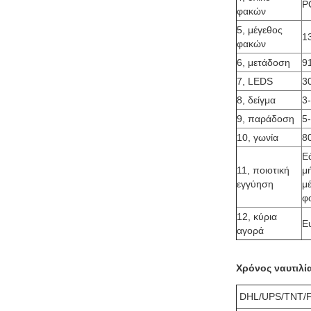
P
φακών
5, μέγεθος
1
φακών
6, μετάδοση
9
7, LEDS
3
8, δείγμα
3
9, παράδοση
5
10, γωνία
8
Ε
11, ποιοτική
μ
εγγύηση
μ
φ
12, κύρια
Ε
αγορά
Χρόνος ναυτιλί
DHL/UPS/TNT/