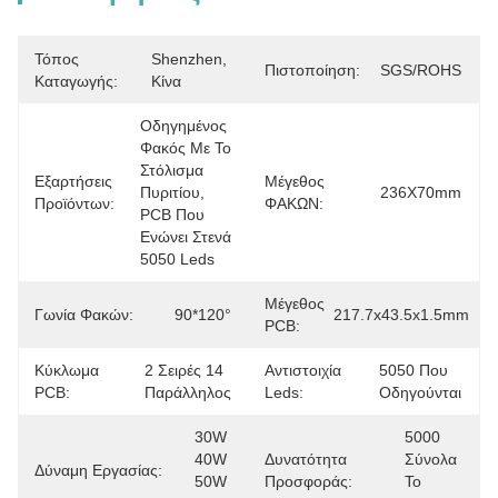
Τόπος
Shenzhen, 
Πιστοποίηση:
SGS/ROHS
Καταγωγής:
Κίνα
Οδηγημένος 
Φακός Με Το 
Στόλισμα 
Εξαρτήσεις
Μέγεθος
Πυριτίου, 
236X70mm
Προϊόντων:
ΦΑΚΩΝ:
PCB Που 
Ενώνει Στενά 
5050 Leds
Μέγεθος
Γωνία Φακών:
90*120°
217.7x43.5x1.5mm
PCB:
Κύκλωμα
2 Σειρές 14 
Αντιστοιχία
5050 Που 
PCB:
Παράλληλος
Leds:
Οδηγούνται
30W 
5000 
40W 
Δυνατότητα
Σύνολα 
Δύναμη Εργασίας:
50W 
Προσφοράς:
Το 