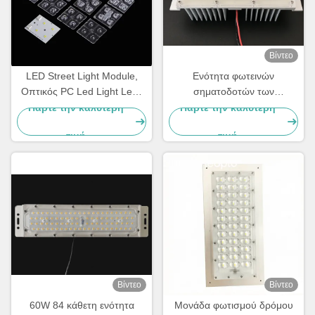
Βίντεο
LED Street Light Module,
Ενότητα φωτεινών
Οπτικός PC Led Light Lens
σηματοδοτών των
Για οδικό φωτισμό τύπου II
οδηγήσεων 12LED
Πάρτε την καλύτερη
Πάρτε την καλύτερη
IESNA
5050SMD 20W 30W με
τιμή
τιμή
Heatsink
Βίντεο
Βίντεο
60W 84 κάθετη ενότητα
Μονάδα φωτισμού δρόμου