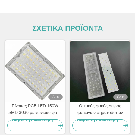
ΣΧΕΤΙΚΑ ΠΡΟΪΟΝΤΑ
Βίντεο
Βίντεο
Πίνακας PCB LED 150W
Οπτικός φακός σειράς
SMD 3030 με γωνιακό φακό
φωτεινών σηματοδοτών
δέσμης TYPE2-M για μονάδα
ενότητας PCB ενότητας 50W
Πάρτε την καλύτερη
Πάρτε την καλύτερη
φωτός χονδρέμπορος
SMD3030 λαμπτήρων οδών
τιμή
τιμή
PC