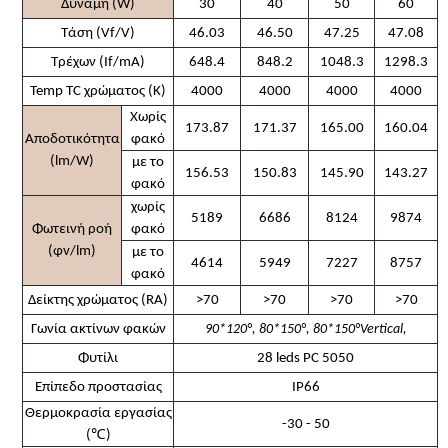
Δύναμη (W)
30
40
50
60
Τάση (Vf/V)
46.03
46.50
47.25
47.08
Τρέχων (If/mA)
648.4
848.2
1048.3
1298.3
Temp TC χρώματος (Κ)
4000
4000
4000
4000
Χωρίς
173.87
171.37
165.00
160.04
Αποδοτικότητα
φακό
(lm/W)
με το
156.53
150.83
145.90
143.27
φακό
χωρίς
5189
6686
8124
9874
Φωτεινή ροή
φακό
(φv/lm)
με το
4614
5949
7227
8757
φακό
Δείκτης χρώματος (RA)
>70
>70
>70
>70
Γωνία ακτίνων φακών
90*120°, 80*150°, 80*150°Vertical,
Φυτίλι
28 leds PC 5050
Επίπεδο προστασίας
IP66
Θερμοκρασία εργασίας
-30 - 50
℃
(
)