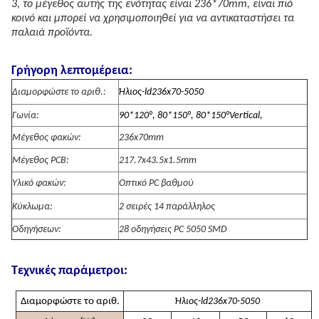
3, το μέγεθος αυτής της ενότητας είναι 236*70mm, είναι πιό
κοινό και μπορεί να χρησιμοποιηθεί για να αντικαταστήσει τα
παλαιά προϊόντα.
Γρήγορη λεπτομέρεια:
Διαμορφώστε το αριθ.:
Ήλιος-ld236x70-5050
Γωνία:
90*120°, 80*150°, 80*150°Vertical,
Μέγεθος φακών:
236x70mm
Μέγεθος PCB:
217.7x43.5x1.5mm
Υλικό φακών:
Οπτικό PC βαθμού
Κύκλωμα:
2 σειρές 14 παράλληλος
Οδηγήσεων:
28 οδηγήσεις PC 5050 SMD
Τεχνικές παράμετροι:
Διαμορφώστε το αριθ.
Ήλιος-ld236x70-5050