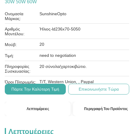
30W 50W 60W
Ονομασία
SunshineOpto
Μάρκας:
Αριθμός
Ήλιος-ld236x70-5050
Μοντέλου:
20
Μούβ:
need to negotiation
Τιμή:
Πληροφορίες
20 σύνολα/χαρτοκιβώτιο.
Συσκευασίας:
T/T, Western Union, , Paypal
Όροι Πληρωμής:
Πάρτε Την Καλύτερη Τιμή
Επικοινωνήστε Τώρα
Λεπτομέρειες
Περιγραφή Του Προϊόντος
Λεπτομέρειες