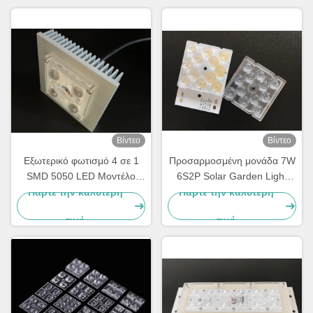
Βίντεο
Βίντεο
Εξωτερικό φωτισμό 4 σε 1
Προσαρμοσμένη μονάδα 7W
SMD 5050 LED Μοντέλο
6S2P Solar Garden Light
10W-15W με 150x75
PCB Board 3030SMD
Πάρτε την καλύτερη
Πάρτε την καλύτερη
βαθμούς φακό Αδιάβροχο
τιμή
τιμή