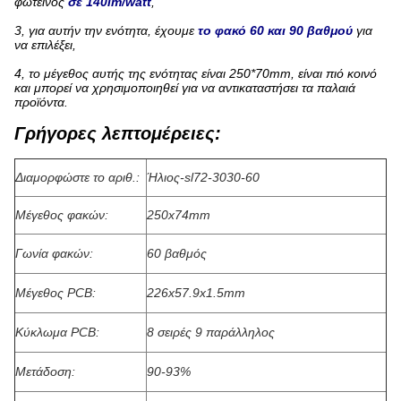
φωτεινός
σε 140lm/watt
,
3, για αυτήν την ενότητα, έχουμε
το φακό 60 και 90 βαθμού
για
να επιλέξει,
4, το μέγεθος αυτής της ενότητας είναι 250*70mm, είναι πιό κοινό
και μπορεί να χρησιμοποιηθεί για να αντικαταστήσει τα παλαιά
προϊόντα.
Γρήγορες λεπτομέρειες:
Διαμορφώστε το αριθ.:
Ήλιος-sl72-3030-60
Μέγεθος φακών:
250x74mm
Γωνία φακών:
60 βαθμός
Μέγεθος PCB:
226x57.9x1.5mm
Κύκλωμα PCB:
8 σειρές 9 παράλληλος
Μετάδοση:
90-93%