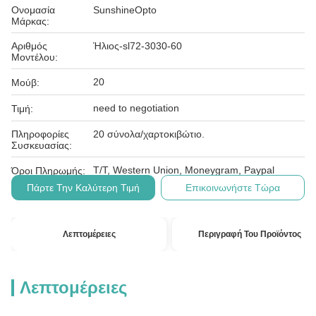
Ονομασία
SunshineOpto
Μάρκας:
Αριθμός
Ήλιος-sl72-3030-60
Μοντέλου:
20
Μούβ:
need to negotiation
Τιμή:
Πληροφορίες
20 σύνολα/χαρτοκιβώτιο.
Συσκευασίας:
T/T, Western Union, Moneygram, Paypal
Όροι Πληρωμής:
Πάρτε Την Καλύτερη Τιμή
Επικοινωνήστε Τώρα
Λεπτομέρειες
Περιγραφή Του Προϊόντος
Λεπτομέρειες