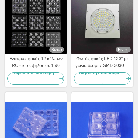
Βίντεο
Βίντεο
Ελαφρύς φακός 12 κόλπων
Φωτός φακός LED 120° με
ROHS ο υψηλός σε 1 90
γωνία δέσμης SMD 3030 με
βαθμό SMD 5050 οδήγησε
92% μετάδοση φωτός για
Πάρτε την καλύτερη
Πάρτε την καλύτερη
τον οπτικό φακό PC
Street High Bay &
τιμή
τιμή
βιομηχανικό φωτισμό