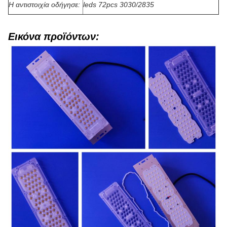
Η αντιστοιχία οδήγησε:
leds 72pcs 3030/2835
Εικόνα προϊόντων: