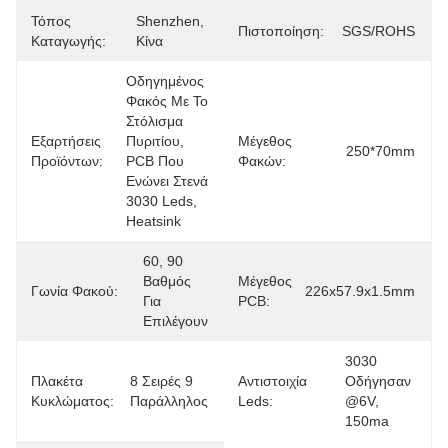
Τόπος
Shenzhen, 
Πιστοποίηση:
SGS/ROHS
Καταγωγής:
Κίνα
Οδηγημένος 
Φακός Με Το 
Στόλισμα 
Εξαρτήσεις
Πυριτίου, 
Μέγεθος
250*70mm
Προϊόντων:
PCB Που 
Φακών:
Ενώνει Στενά 
3030 Leds, 
Heatsink
60, 90 
Βαθμός 
Μέγεθος
Γωνία Φακού:
226x57.9x1.5mm
Για 
PCB:
Επιλέγουν
3030 
Πλακέτα
8 Σειρές 9 
Αντιστοιχία
Οδήγησαν 
Κυκλώματος:
Παράλληλος
Leds:
@6V, 
150ma