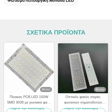
Φωτισμό Λειτουργική Μονάδα LED
ΣΧΕΤΙΚΑ ΠΡΟΪΟΝΤΑ
Βίντεο
Βίντεο
Πίνακας PCB LED 150W
Οπτικός φακός σειράς
SMD 3030 με γωνιακό φακό
φωτεινών σηματοδοτών
δέσμης TYPE2-M για μονάδα
ενότητας PCB ενότητας 50W
Πάρτε την καλύτερη
Πάρτε την καλύτερη