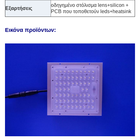
οδηγημένο στόλισμα lens+silicon +
Εξαρτήσεις
PCB που τοποθετούν leds+heatsink
Εικόνα προϊόντων: