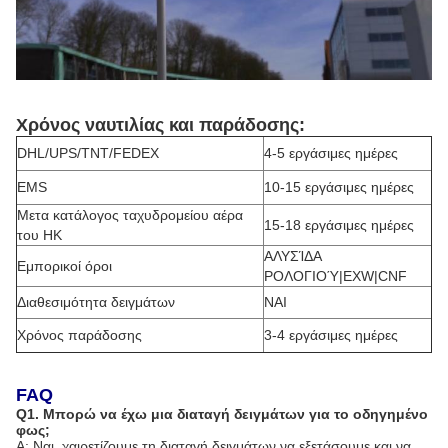
Χρόνος ναυτιλίας και παράδοσης:
DHL/UPS/TNT/FEDEX
4-5 εργάσιμες ημέρες
EMS
10-15 εργάσιμες ημέρες
Μετα κατάλογος ταχυδρομείου αέρα
15-18 εργάσιμες ημέρες
του HK
ΑΛΥΣΊΔΑ
Εμπορικοί όροι
ΡΟΛΟΓΙΟΎ|EXW|CNF
Διαθεσιμότητα δειγμάτων
ΝΑΙ
Χρόνος παράδοσης
3-4 εργάσιμες ημέρες
FAQ
Q1.
Μπορώ να έχω μια διαταγή δειγμάτων για το οδηγημένο
φως;
Α: Ναι, χαιρετίζουμε τη διαταγή δειγμάτων να εξετάσουμε και να