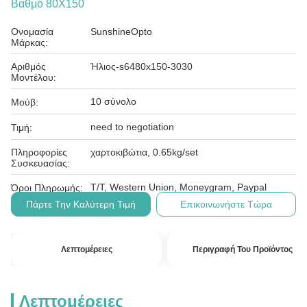
Βαθμό 80X150
Ονομασία
SunshineOpto
Μάρκας:
Αριθμός
Ήλιος-s6480x150-3030
Μοντέλου:
10 σύνολο
Μούβ:
need to negotiation
Τιμή:
Πληροφορίες
χαρτοκιβώτια, 0.65kg/set
Συσκευασίας:
T/T, Western Union, Moneygram, Paypal
Όροι Πληρωμής:
Πάρτε Την Καλύτερη Τιμή
Επικοινωνήστε Τώρα
Λεπτομέρειες
Περιγραφή Του Προϊόντος
Λεπτομέρειες