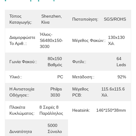
Τόπος
Shenzhen, 
Πιστοποίηση:
SGS/ROHS
Καταγωγής:
Κίνα
Ήλιος-
Διαμορφώστε
130x130 
S6480x150-
Μέγεθος Φακών::
Το Αριθ.::
Χιλ.
3030
80x150 
64 
Γωνία Φακού::
Φυτίλι::
Βαθμός
Leds
Υλικό::
PC
Μετάδοση::
92%
Η Αντιστοιχία
Philps 
Μέγεθος
115.6x115.6 
Οδήγησε::
3030
PCB:
Χιλ.
Πλακέτα
8 Σειρές 8 
Heatsink:
146*150*38mm
Κυκλώματος:
Παράλληλος
5000 
Δυνατότητα
Σύνολο 