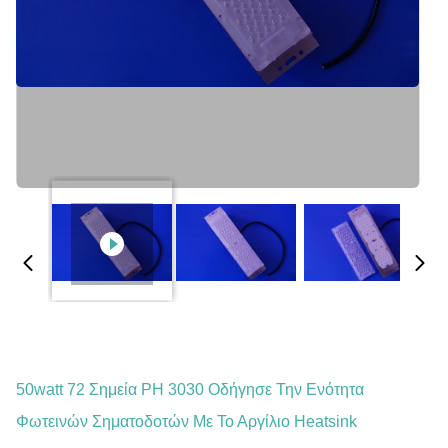
50watt 72 Σημεία PH 3030 Οδήγησε Την Ενότητα
Φωτεινών Σηματοδοτών Με Το Αργίλιο Heatsink