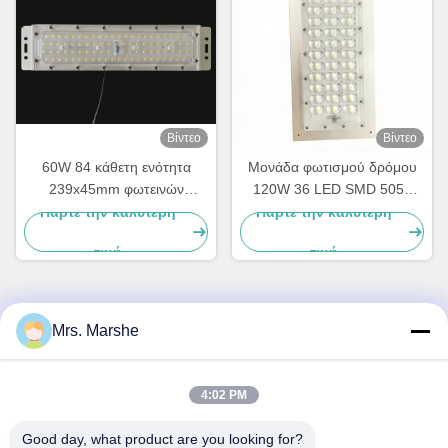
Βίντεο
Βίντεο
60W 84 κάθετη ενότητα
Μονάδα φωτισμού δρόμου
239x45mm φωτεινών
120W 36 LED SMD 5050
σηματοδοτών σημείων
LED με γωνιακό φακό
Πάρτε την καλύτερη
Πάρτε την καλύτερη
SMD3030
δέσμης τύπου III-M και
τιμή
τιμή
πλακέτα PCB
Mrs. Marshe
Γρήγορη επικοινωνία
Διεύθυνση
4:02 PM
Room7E, εμποδίστε το Α, κτήριο Binfen Shiji, δρόμος
Good day, what product are you looking for?
Longxiang, περιοχή Longgang, Shenzhen, Κίνα 518172