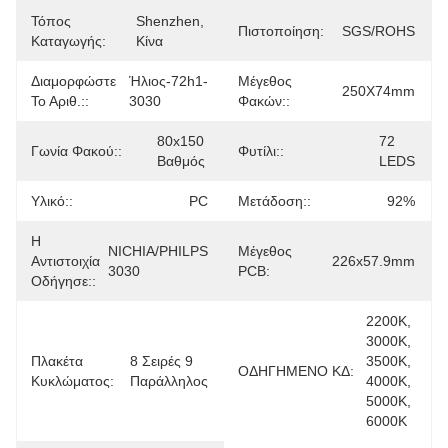
Τόπος
Shenzhen, 
Πιστοποίηση:
SGS/ROHS
Καταγωγής:
Κίνα
Διαμορφώστε
Ήλιος-72h1-
Μέγεθος
250X74mm
Το Αριθ.::
3030
Φακών::
80x150 
72 
Γωνία Φακού::
Φυτίλι::
Βαθμός
LEDS
Υλικό::
PC
Μετάδοση::
92%
Η
NICHIA/PHILPS 
Μέγεθος
Αντιστοιχία
226x57.9mm
3030
PCB:
Οδήγησε::
2200K, 
3000K, 
Πλακέτα
8 Σειρές 9 
3500K, 
ΟΔΗΓΗΜΕΝΟ ΚΔ:
Κυκλώματος:
Παράλληλος
4000K, 
5000K, 
6000K