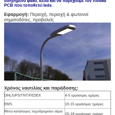
οδηγημένο φακό, αλλά και να παρέχουμε τον πίνακα
PCB που τοποθετεί leds.
Εφαρμογή:
Περιοχή, περιοχή & φωτεινοί
σηματοδότες, προβολείς
Χρόνος ναυτιλίας και παράδοσης:
DHL/UPS/TNT/FEDEX
4-5 εργάσιμες ημέρες
EMS
10-15 εργάσιμες ημέρες
Μετα κατάλογος ταχυδρομείου αέρα
15-18 εργάσιμες ημέρες