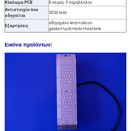
Κύκλωμα PCB
8 σειρές 9 παράλληλος
Αντιστοιχία που
3030 leds
οδηγείται
οδηγημένο lens+silicon
Εξαρτήσεις
gasket+pcb+leds+heatsink
Εικόνα προϊόντων: