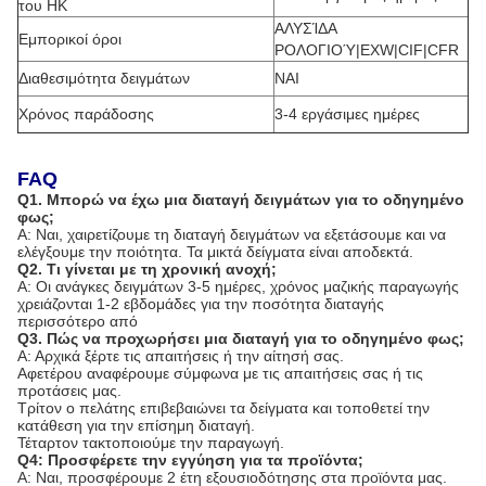
του HK
ΑΛΥΣΊΔΑ
Εμπορικοί όροι
ΡΟΛΟΓΙΟΎ|EXW|CIF|CFR
Διαθεσιμότητα δειγμάτων
ΝΑΙ
Χρόνος παράδοσης
3-4 εργάσιμες ημέρες
FAQ
Q1.
Μπορώ να έχω μια διαταγή δειγμάτων για το οδηγημένο
φως;
Α: Ναι, χαιρετίζουμε τη διαταγή δειγμάτων να εξετάσουμε και να
ελέγξουμε την ποιότητα. Τα μικτά δείγματα είναι αποδεκτά.
Q2.
Τι γίνεται με τη χρονική ανοχή;
Α: Οι ανάγκες δειγμάτων 3-5 ημέρες, χρόνος μαζικής παραγωγής
χρειάζονται 1-2 εβδομάδες για την ποσότητα διαταγής
περισσότερο από
Q3.
Πώς να προχωρήσει μια διαταγή για το οδηγημένο φως;
Α: Αρχικά ξέρτε τις απαιτήσεις ή την αίτησή σας.
Αφετέρου αναφέρουμε σύμφωνα με τις απαιτήσεις σας ή τις
προτάσεις μας.
Τρίτον ο πελάτης επιβεβαιώνει τα δείγματα και τοποθετεί την
κατάθεση για την επίσημη διαταγή.
Τέταρτον τακτοποιούμε την παραγωγή.
Q4: Προσφέρετε την εγγύηση για τα προϊόντα;
Α: Ναι, προσφέρουμε 2 έτη εξουσιοδότησης στα προϊόντα μας.