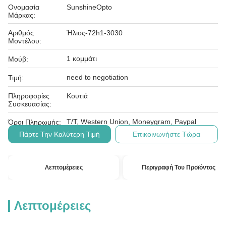
Ονομασία
SunshineOpto
Μάρκας:
Αριθμός
Ήλιος-72h1-3030
Μοντέλου:
1 κομμάτι
Μούβ:
need to negotiation
Τιμή:
Πληροφορίες
Κουτιά
Συσκευασίας:
T/T, Western Union, Moneygram, Paypal
Όροι Πληρωμής:
Πάρτε Την Καλύτερη Τιμή
Επικοινωνήστε Τώρα
Λεπτομέρειες
Περιγραφή Του Προϊόντος
Λεπτομέρειες