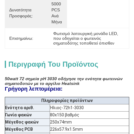
5000 
Δυνατότητα
PCS 
Προσφοράς:
Ανά 
Μήνα
Φωτισμό λειτουργική μονάδα LED
, 
Επισημαίνω:
που οδηγείται ο φωτεινός 
σηματοδότης τοποθετεί όπισθεν
Περιγραφή Του Προϊόντος
50watt 72 σημεία pH 3030 οδήγησε την ενότητα φωτεινών
σηματοδοτών με το αργίλιο Heatsink
Γρήγορη λεπτομέρεια:
Πληροφορίες προϊόντων
Ενότητα αριθ.
Ήλιος-72h1-3030
Γωνία φακών
80x150 βαθμός
Μέγεθος φακών
250x74mm
Μέγεθος PCB
226x57.9x1.5mm