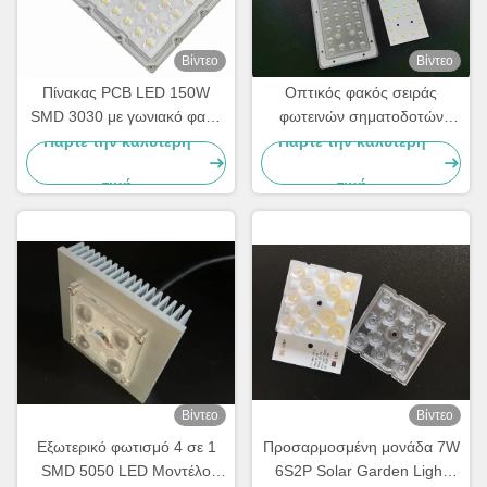
Βίντεο
Βίντεο
Πίνακας PCB LED 150W
Οπτικός φακός σειράς
SMD 3030 με γωνιακό φακό
φωτεινών σηματοδοτών
δέσμης TYPE2-M για μονάδα
ενότητας PCB ενότητας 50W
Πάρτε την καλύτερη
Πάρτε την καλύτερη
φωτός χονδρέμπορος
SMD3030 λαμπτήρων οδών
τιμή
τιμή
PC
Βίντεο
Βίντεο
Εξωτερικό φωτισμό 4 σε 1
Προσαρμοσμένη μονάδα 7W
SMD 5050 LED Μοντέλο
6S2P Solar Garden Light