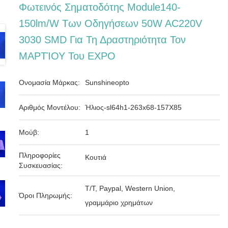
Φωτεινός Σηματοδότης Module140-
150lm/w Των Οδηγήσεων 50W AC220V
3030 SMD Για Τη Δραστηριότητα Τον
ΜΑΡΤΊΟΥ Του EXPO
Ονομασία Μάρκας:
Sunshineopto
Αριθμός Μοντέλου:
Ήλιος-sl64h1-263x68-157X85
Μούβ:
1
Πληροφορίες
Κουτιά
Συσκευασίας:
T/T, Paypal, Western Union,
Όροι Πληρωμής:
γραμμάριο χρημάτων