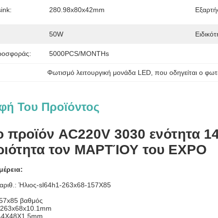
ink:
280.98x80x42mm
Εξαρτήσ
50W
Ειδικότ
ροσφοράς:
5000PCS/MONTHs
Φωτισμό λειτουργική μονάδα LED
, 
που οδηγείται ο φωτ
φή Του Προϊόντος
ο προϊόν AC220V 3030 ενότητα 14
ριότητα τον ΜΑΡΤΊΟΥ του EXPO
μέρεια:
αριθ.:
Ήλιος-sl64h1-263x68-157X85
157x85 βαθμός
263x68x10.1mm
244X48X1.5mm