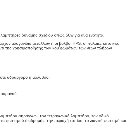
ι λαμπτήρες δύναμης σχεδίου όπως 50w για ανά ενότητα.
χον αλογονίδιο μετάλλων ή οι βολβοί HPS, οι παλαιές κατοικίες
αντι της χρησιμοποίησης των κοu'φωμάτων των νέων πλήρων
ποτε υδράργυρο ή μόλυβδο.
 ουρανού.
λαμπτήρα σηράγγων, τον τετραγωνικό λαμπτήρα, τον οδικό
 φωτισμού διαδρομής, την περιοχή τοπίου, το λιανικό φωτισμό και