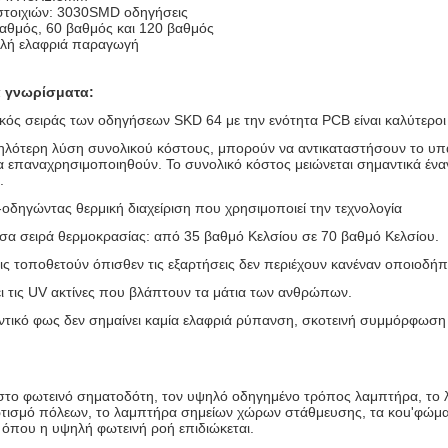
στοιχιών: 3030SMD οδηγήσεις
βαθμός, 60 βαθμός και 120 βαθμός
ηλή ελαφριά παραγωγή
ά γνωρίσματα:
κός σειράς των οδηγήσεων SKD 64 με την ενότητα PCB είναι καλύτερο
μηλότερη λύση συνολικού κόστους, μπορούν να αντικαταστήσουν το υπάρ
 επαναχρησιμοποιηθούν. Το συνολικό κόστος μειώνεται σημαντικά έν
.
-οδηγώντας θερμική διαχείριση που χρησιμοποιεί την τεχνολογία
σα σειρά θερμοκρασίας: από 35 βαθμό Κελσίου σε 70 βαθμό Κελσίου.
ις τοποθετούν όπισθεν τις εξαρτήσεις δεν περιέχουν κανέναν οποιοδή
ι τις UV ακτίνες που βλάπτουν τα μάτια των ανθρώπων.
ντικό φως δεν σημαίνει καμία ελαφριά ρύπανση, σκοτεινή συμμόρφωση
 στο φωτεινό σηματοδότη, τον υψηλό οδηγημένο τρόπος λαμπτήρα, το 
τισμό πόλεων, το λαμπτήρα σημείων χώρων στάθμευσης, τα κοu'φώματα
 όπου η υψηλή φωτεινή ροή επιδιώκεται.