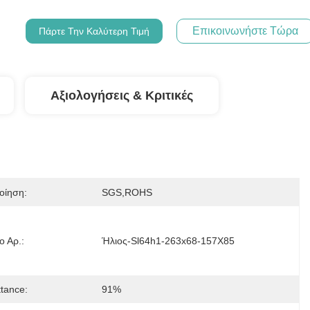
Επικοινωνήστε Τώρα
Πάρτε Την Καλύτερη Τιμή
Αξιολογήσεις & Κριτικές
οίηση:
SGS,ROHS
ο Αρ.:
Ήλιος-Sl64h1-263x68-157X85
tance:
91%