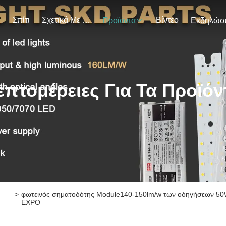
Σπίτι
Σχετικά Με Εμάς
Βίντεο
Προϊόντα
επτομέρειες Για Τα Προϊόν
>
φωτεινός σηματοδότης Module140-150lm/w των οδηγήσεων 50
EXPO