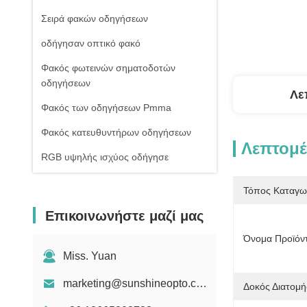
Σειρά φακών οδηγήσεων
οδήγησαν οπτικό φακό
Φακός φωτεινών σηματοδοτών
οδηγήσεων
Λε
Φακός των οδηγήσεων Pmma
Φακός κατευθυντήρων οδηγήσεων
Λεπτομέ
RGB υψηλής ισχύος οδήγησε
1W υψηλής ισχύος οδήγησε
Τόπος Καταγω
Οδηγήσεις ΣΠΑΔΙΚΩΝ υψηλής
Επικοινωνήστε μαζί μας
δύναμης
Όνομα Προϊόν
Φακός γυαλιού οδηγήσεων
Miss. Yuan
marketing@sunshineopto.com
Δοκός Διατομή