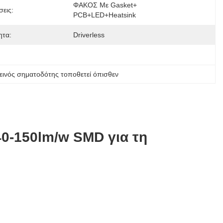
ΦΑΚΟΣ Με Gasket+ 
εις:
PCB+LED+heatsink
ητα:
Driverless
εινός σηματοδότης τοποθετεί όπισθεν
0-150lm/w SMD για τη