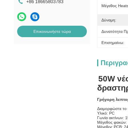
+86 18665803783
Μέγεθος Heats
Δύναμη:
Επικοινωνήστε τώρα
Δυνατότητα Π
Επισημαίνω:
Περιγρα
50W νέ
δραστη
Γρήγορη λεπτο
Διαμορφώστε το 
Υλικό: PC
Γωνία ακτίνων: 
Μέγεθος φακών:
Μέγεθος PCB: 