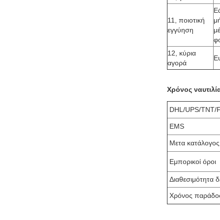
Ε
11, ποιοτική
μ
εγγύηση
μ
φ
12, κύρια
Ε
αγορά
Χρόνος ναυτιλί
DHL/UPS/TNT/
EMS
Μετα κατάλογος
Εμπορικοί όροι
Διαθεσιμότητα δ
Χρόνος παράδο