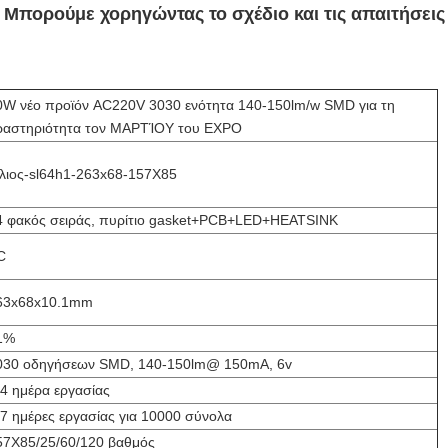
 Μπορούμε χορηγώντας το σχέδιο και τις απαιτήσεις 
0W νέο προϊόν AC220V 3030 ενότητα 140-150lm/w SMD για τη
ραστηριότητα τον ΜΑΡΤΊΟΥ του EXPO
λιος-sl64h1-263x68-157X85
4 φακός σειράς, πυρίτιο gasket+PCB+LED+HEATSINK
C
63x68x10.1mm
1%
030 οδηγήσεων SMD, 140-150lm@ 150mA, 6v
-4 ημέρα εργασίας
-7 ημέρες εργασίας για 10000 σύνολα
57X85/25/60/120 βαθμός