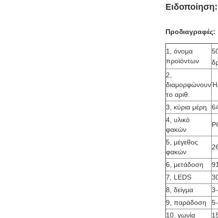
Ειδοποίηση:
Προδιαγραφές:
1, όνομα
5
προϊόντων
δ
2,
διαμορφώνουν
Ή
το αριθ.
3, κύρια μέρη
6
4, υλικό
P
φακών
5, μέγεθος
2
φακών
6, μετάδοση
9
7, LEDS
3
8, δείγμα
3
9, παράδοση
5
10, γωνία
1