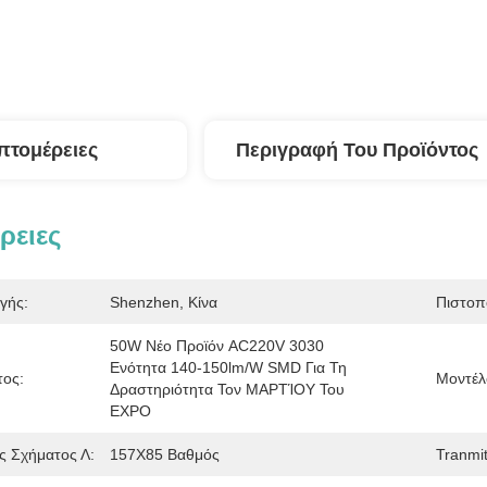
πτομέρειες
Περιγραφή Του Προϊόντος
ρειες
γής:
Shenzhen, Κίνα
Πιστοπ
50W Νέο Προϊόν AC220V 3030 
Ενότητα 140-150lm/w SMD Για Τη 
τος:
Μοντέλ
Δραστηριότητα Τον ΜΑΡΤΊΟΥ Του 
EXPO
ς Σχήματος Λ:
157X85 Βαθμός
Tranmit